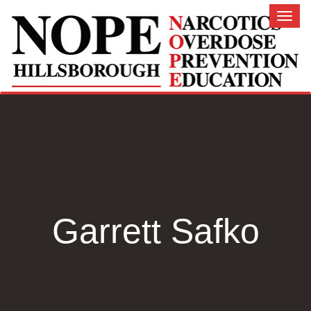
Toggl
naviga
Garrett Safko